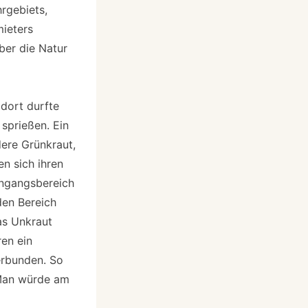
rgebiets,
mieters
ber die Natur
 dort durfte
sprießen. Ein
dere Grünkraut,
en sich ihren
ingangsbereich
den Bereich
das Unkraut
en ein
erbunden. So
. Man würde am