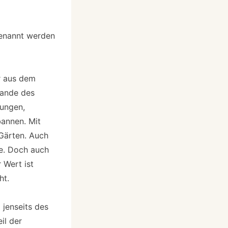
genannt werden
r aus dem
Rande des
lungen,
bannen. Mit
-Gärten. Auch
te. Doch auch
 Wert ist
ht.
 jenseits des
il der