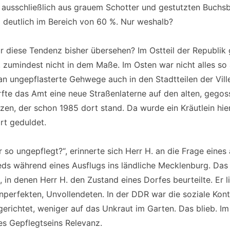
e ausschließlich aus grauem Schotter und gestutzten Buch
 deutlich im Bereich von 60 %. Nur weshalb?
r diese Tendenz bisher übersehen? Im Ostteil der Republik 
, zumindest nicht in dem Maße. Im Osten war nicht alles so
n ungepflasterte Gehwege auch in den Stadtteilen der Vill
rfte das Amt eine neue Straßenlaterne auf den alten, gego
zen, der schon 1985 dort stand. Da wurde ein Kräutlein hier
t geduldet.
r so ungepflegt?“, erinnerte sich Herr H. an die Frage eines 
eds während eines Ausflugs ins ländliche Mecklenburg. Das
, in denen Herr H. den Zustand eines Dorfes beurteilte. Er l
erfekten, Unvollendeten. In der DDR war die soziale Kontr
erichtet, weniger auf das Unkraut im Garten. Das blieb. I
es Gepflegtseins Relevanz.