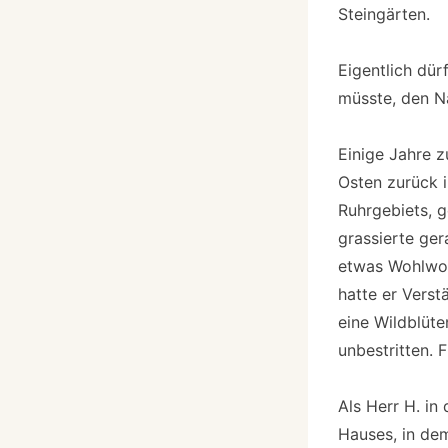
Steingärten.
Eigentlich dür
müsste, den N
Einige Jahre 
Osten zurück 
Ruhrgebiets, 
grassierte ger
etwas Wohlwoll
hatte er Verst
eine Wildblüte
unbestritten. 
Als Herr H. in
Hauses, in dem