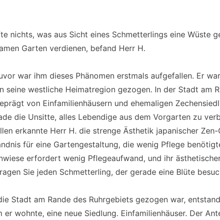
fte nichts, was aus Sicht eines Schmetterlings eine Wüste 
amen Garten verdienen, befand Herr H.
zuvor war ihm dieses Phänomen erstmals aufgefallen. Er wa
in seine westliche Heimatregion gezogen. In der Stadt am 
geprägt von Einfamilienhäusern und ehemaligen Zechensied
ade die Unsitte, alles Lebendige aus dem Vorgarten zu ver
en erkannte Herr H. die strenge Ästhetik japanischer Zen
ändnis für eine Gartengestaltung, die wenig Pflege benötig
nwiese erfordert wenig Pflegeaufwand, und ihr ästhetischer
Fragen Sie jeden Schmetterling, der gerade eine Blüte besuc
 die Stadt am Rande des Ruhrgebiets gezogen war, entstand
 er wohnte, eine neue Siedlung. Einfamilienhäuser. Der Ante