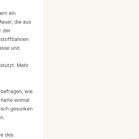
ern ein
auer, die aus
r der
tstoffbahnen
asse und
stutzt. Mehr
 befragen, wie
 hatte einmal
tisch gesunken
n.
de des