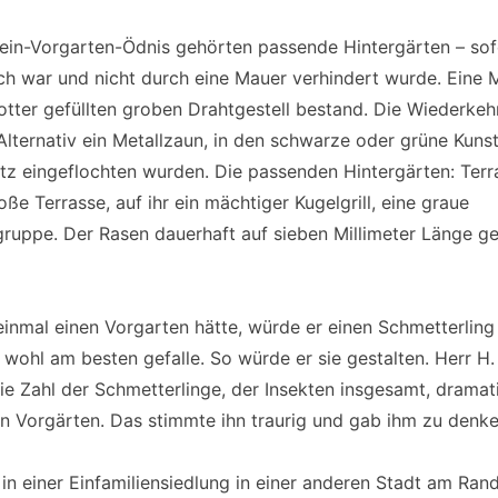
tein-Vorgarten-Ödnis gehörten passende Hintergärten – sof
ch war und nicht durch eine Mauer verhindert wurde. Eine M
tter gefüllten groben Drahtgestell bestand. Die Wiederkeh
lternativ ein Metallzaun, in den schwarze oder grüne Kuns
tz eingeflochten wurden. Die passenden Hintergärten: Terr
oße Terrasse, auf ihr ein mächtiger Kugelgrill, eine graue
gruppe. Der Rasen dauerhaft auf sieben Millimeter Länge ge
inmal einen Vorgarten hätte, würde er einen Schmetterling
 wohl am besten gefalle. So würde er sie gestalten. Herr H.
ie Zahl der Schmetterlinge, der Insekten insgesamt, drama
 in Vorgärten. Das stimmte ihn traurig und gab ihm zu denke
in einer Einfamiliensiedlung in einer anderen Stadt am Ran