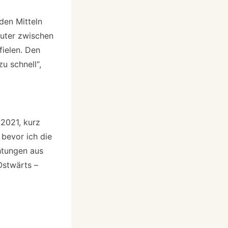
den Mitteln
äuter zwischen
fielen. Den
u schnell“,
.2021, kurz
bevor ich die
htungen aus
Ostwärts –