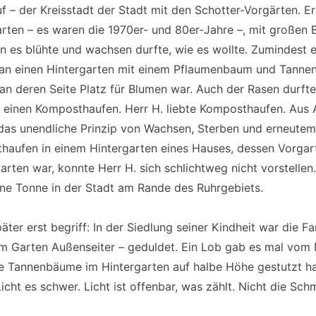
f – der Kreisstadt der Stadt mit den Schotter-Vorgärten. Er
rten – es waren die 1970er- und 80er-Jahre –, mit großen B
n es blühte und wachsen durfte, wie es wollte. Zumindest e
h an einen Hintergarten mit einem Pflaumenbaum und Tanne
 an deren Seite Platz für Blumen war. Auch der Rasen durft
 einen Komposthaufen. Herr H. liebte Komposthaufen. Aus A
 das unendliche Prinzip von Wachsen, Sterben und erneute
haufen in einem Hintergarten eines Hauses, dessen Vorgart
arten war, konnte Herr H. sich schlichtweg nicht vorstellen
üne Tonne in der Stadt am Rande des Ruhrgebiets.
äter erst begriff: In der Siedlung seiner Kindheit war die F
m Garten Außenseiter – geduldet. Ein Lob gab es mal vom 
die Tannenbäume im Hintergarten auf halbe Höhe gestutzt h
Licht es schwer. Licht ist offenbar, was zählt. Nicht die Sch