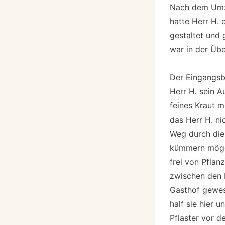
Nach dem Umzu
hatte Herr H. 
gestaltet und 
war in der Übe
Der Eingangsbe
Herr H. sein A
feines Kraut m
das Herr H. ni
Weg durch die
kümmern möge,
frei von Pflan
zwischen den P
Gasthof gewes
half sie hier 
Pflaster vor 