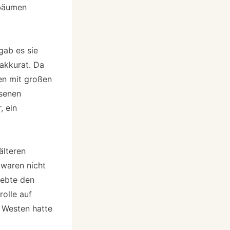
sbäumen
gab es sie
 akkurat. Da
en mit großen
ssenen
, ein
älteren
 waren nicht
iebte den
olle auf
m Westen hatte