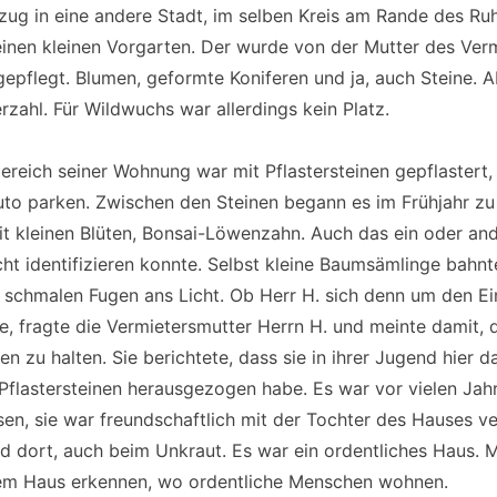
g in eine andere Stadt, im selben Kreis am Rande des Ruh
einen kleinen Vorgarten. Der wurde von der Mutter des Ver
gepflegt. Blumen, geformte Koniferen und ja, auch Steine. A
rzahl. Für Wildwuchs war allerdings kein Platz.
reich seiner Wohnung war mit Pflastersteinen gepflastert,
uto parken. Zwischen den Steinen begann es im Frühjahr zu 
it kleinen Blüten, Bonsai-Löwenzahn. Auch das ein oder an
cht identifizieren konnte. Selbst kleine Baumsämlinge bahnt
 schmalen Fugen ans Licht. Ob Herr H. sich denn um den E
 fragte die Vermietersmutter Herrn H. und meinte damit, 
zen zu halten. Sie berichtete, dass sie in ihrer Jugend hier 
flastersteinen herausgezogen habe. Es war vor vielen Jahr
en, sie war freundschaftlich mit der Tochter des Hauses v
und dort, auch beim Unkraut. Es war ein ordentliches Haus
dem Haus erkennen, wo ordentliche Menschen wohnen.