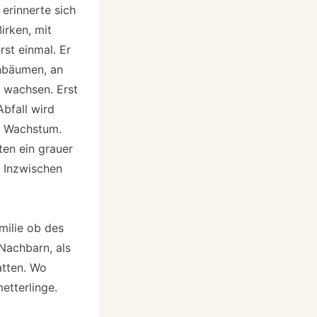
 erinnerte sich
irken, mit
rst einmal. Er
nbäumen, an
e wachsen. Erst
bfall wird
m Wachstum.
en ein grauer
. Inzwischen
amilie ob des
Nachbarn, als
atten. Wo
metterlinge.