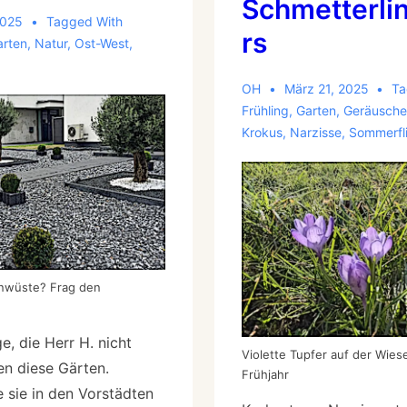
Schmetterlin
2025
Tagged With
rs
arten
,
Natur
,
Ost-West
,
OH
März 21, 2025
Ta
Frühling
,
Garten
,
Geräusche
Krokus
,
Narzisse
,
Sommerfl
inwüste? Frag den
e, die Herr H. nicht
Violette Tupfer auf der Wies
en diese Gärten.
Frühjahr
e sie in den Vorstädten