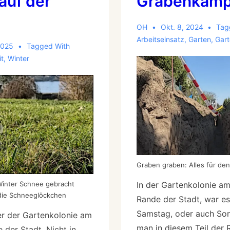
auf der
Grabenkämp
OH
Okt. 8, 2024
Tag
Arbeitseinsatz
,
Garten
,
Gart
2025
Tagged With
t
,
Winter
Graben graben: Alles für den
Winter Schnee gebracht
In der Gartenkolonie a
die Schneeglöckchen
Rande der Stadt, war e
Samstag, oder auch So
er der Gartenkolonie am
man in diesem Teil der R
 der Stadt. Nicht in