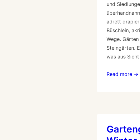
und Siedlung
überhandnahme
adrett drapie
Büschlein, akr
Wege. Gärten 
Steingärten. E
was aus Sicht
Read more →
Garten