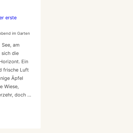
bend im Garten
m See, am
 sich die
orizont. Ein
 frische Luft
inige Äpfel
e Wiese,
rzehr, doch …