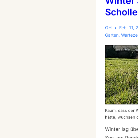
Winter 
Scholle
OH
Feb. 11, 
Garten
,
Wartezei
Kaum, dass der 
hätte, wuchsen 
Winter lag üb
See, am Rande