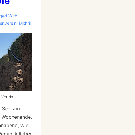
fe
ged With
enverein
,
Mithril
 Verein!
m See, am
s Wochenende.
nnabend, wie
epublik lieber