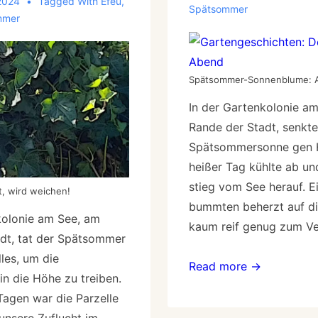
 2024
Tagged With
Efeu
,
Spätsommer
mmer
Spätsommer-Sonnenblume: A
In der Gartenkolonie a
Rande der Stadt, senkte
Spätsommersonne gen H
heißer Tag kühlte ab und
stieg vom See herauf. E
, wird weichen!
bummten beherzt auf di
kolonie am See, am
kaum reif genug zum Ve
dt, tat der Spätsommer
les, um die
Read more →
n die Höhe zu treiben.
Tagen war die Parzelle