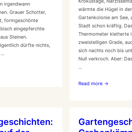
Krokustage, Narzissent
en irgendwann
wärmte die Hügel in der
n. Grauer Schotter,
Gartenkolonie am See,
rt, formgeschönte
Stadt schon kräftig. Da
ibisch eingepferchte
Thermometer kletterte i
aus Steinen.
zweistelligen Grade, au
igentlich dürfte nichts,
sich nachts noch bis un
 …
Null verkroch. Aber: Da
…
Read more →
geschichten:
Gartengesch