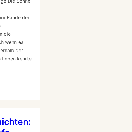
age Die Sonne
 am Rande der
s
n die
ch wenn es
terhalb der
s Leben kehrte
ichten: