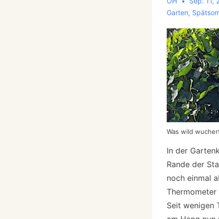
OH
Sep. 11,
Garten
,
Spätso
Was wild wuchert
In der Garten
Rande der Sta
noch einmal al
Thermometer i
Seit wenigen 