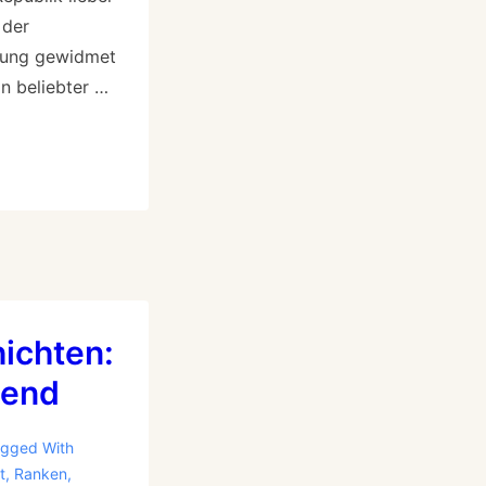
 der
lung gewidmet
in beliebter …
ichten:
bend
gged With
t
,
Ranken
,